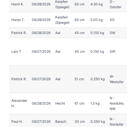
Karpfen
O -
Henri K.
06/28/2026
63 cm
4.50 kg
(Spiegel)
Ostufer
Karpfen
Hanjo T.
06/28/2026
63 cm
5.00 kg
SO
(Spiegel)
Patrick R.
06/28/2026
Aal
45 cm
0.150 kg
SW
Lars T.
06/27/2026
Aal
40 cm
0.150 kg
SW
W-
Patrick R.
06/27/2026
Aal
51 cm
0.250 kg
Westufer
N -
Alexander
06/28/2026
Hecht
67 cm
1.5 kg
Nordufer,
H.
NW
N -
Paul H.
06/27/2026
Barsch
30 cm
0.350 kg
Nordufer