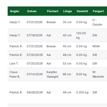
Angler
Datum
Fischart
Länge
Gewicht
Fangort
O -
Hanjo T.
07/21/2026
Brasse
30 cm
0.00 kg
Ostufer
130.00
Hanjo T.
07/18/2026
Aal
40 cm
SW
kg
Patrick R.
07/21/2026
Brasse
45 cm
0.00 kg
WSW
Patrick R.
07/20/2026
Aal
48 cm
0.00 kg
SW
Lars T.
07/20/2026
Aal
53 cm
0.00 kg
SW
Claus-
Karpfen
W-
07/14/2026
66 cm
6.00 kg
Peter B.
(Spiegel)
Westufer
Patrick R.
06/28/2026
Aal
46 cm
0.200 kg
SW