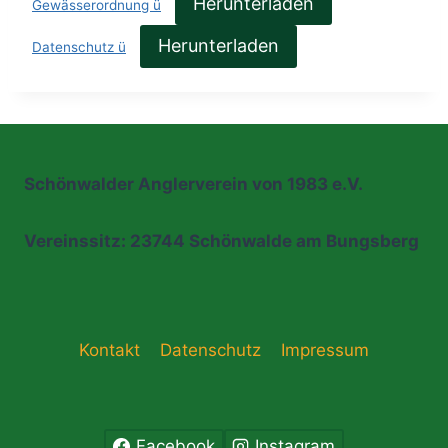
Herunterladen
Gewässerordnung ü
Herunterladen
Datenschutz ü
Schönwalder Anglerverein von 1983 e.V.
Vereinssitz: 23744 Schönwalde am Bungsberg
Kontakt
Datenschutz
Impressum
Facebook
Instagram