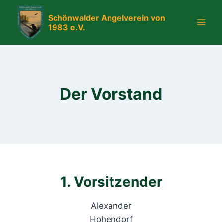
Zum
Schönwalder Angelverein von
Inhalt
1983 e.V.
springen
Der Vorstand
1. Vorsitzender
Alexander
Hohendorf